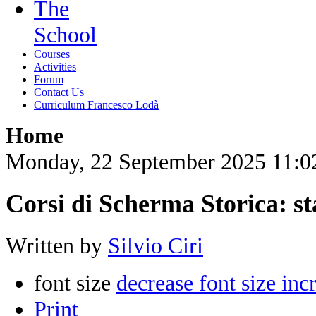
The
School
Courses
Activities
Forum
Contact Us
Curriculum Francesco Lodà
Home
Monday, 22 September 2025 11:0
Corsi di Scherma Storica: s
Written by
Silvio Ciri
font size
decrease font size
inc
Print