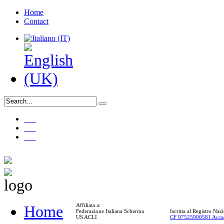
Home
Contact
___
___
___
Affiliata a:
Home
Federazione Italiana Scherma
Iscritta al Registro Na
US ACLI
CF 97525900581 Acca