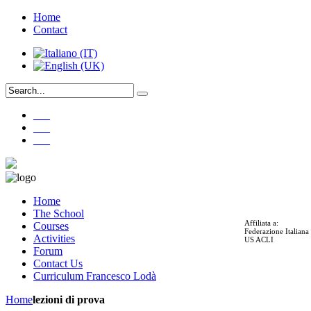
Home
Contact
___
___
___
Home
The School
Affiliata a:
Courses
Federazione Italian
Activities
US ACLI
Forum
Contact Us
Curriculum Francesco Lodà
Home
lezioni di prova