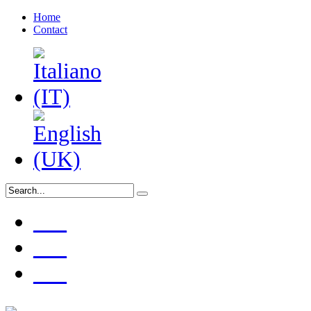
Home
Contact
___
___
___