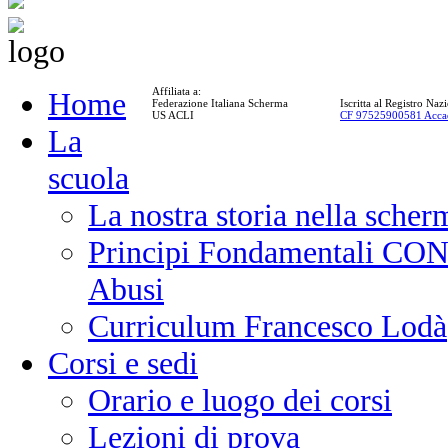
Affiliata a:
Home
Federazione Italiana Scherma
Iscritta al Registro Na
US ACLI
CF 97525900581 Acca
La
scuola
La nostra storia nella scher
Principi Fondamentali CONI
Abusi
Curriculum Francesco Lodà
Corsi e sedi
Orario e luogo dei corsi
Lezioni di prova