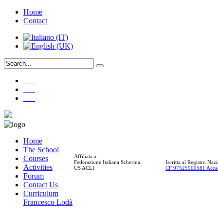
Home
Contact
___
___
___
Home
The School
Affiliata a:
Courses
Federazione Italiana Scherma
Iscritta al Registro Na
Activities
US ACLI
CF 97525900581 Acca
Forum
Contact Us
Curriculum
Francesco Lodà