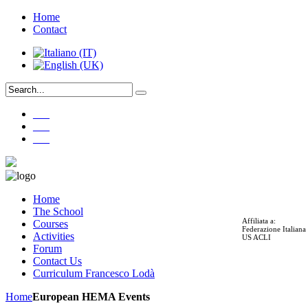
Home
Contact
___
___
___
Home
The School
Affiliata a:
Courses
Federazione Italian
Activities
US ACLI
Forum
Contact Us
Curriculum Francesco Lodà
Home
European HEMA Events