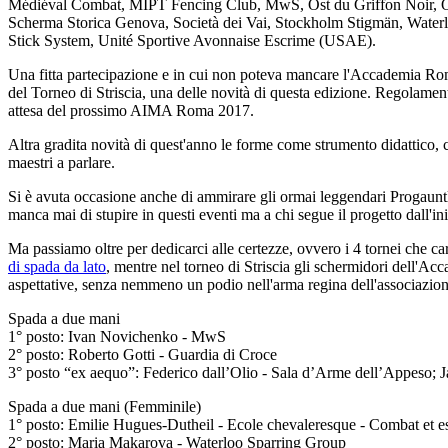
Médiéval Combat, MIPT Fencing Club, MwS, Ost du Griffon Noir, Ord
Scherma Storica Genova, Società dei Vai, Stockholm Stigmän, Water
Stick System, Unité Sportive Avonnaise Escrime (USAE).
Una fitta partecipazione e in cui non poteva mancare l'Accademia Roma
del Torneo di Striscia, una delle novità di questa edizione. Regolame
attesa del prossimo AIMA Roma 2017.
Altra gradita novità di quest'anno le forme come strumento didattico, 
maestri a parlare.
Si è avuta occasione anche di ammirare gli ormai leggendari Progauntle
manca mai di stupire in questi eventi ma a chi segue il progetto dall'ini
Ma passiamo oltre per dedicarci alle certezze, ovvero i 4 tornei che ca
di spada da lato
, mentre nel torneo di Striscia gli schermidori dell'Ac
aspettative, senza nemmeno un podio nell'arma regina dell'associazione
Spada a due mani
1° posto: Ivan Novichenko - MwS
2° posto: Roberto Gotti - Guardia di Croce
3° posto “ex aequo”: Federico dall’Olio - Sala d’Arme dell’Appeso; J
Spada a due mani (Femminile)
1° posto: Emilie Hugues-Dutheil - Ecole chevaleresque - Combat et 
2° posto: Maria Makarova - Waterloo Sparring Group