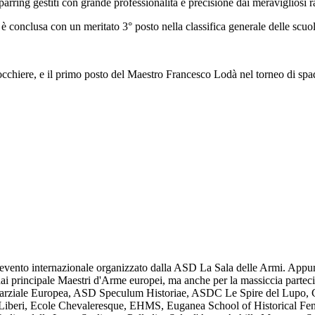
rring gestiti con grande professionalità e precisione dai meravigliosi r
onclusa con un meritato 3° posto nella classifica generale delle scuole
occhiere, e il primo posto del Maestro Francesco Lodà nel torneo di spa
l'evento internazionale organizzato dalla ASD La Sala delle Armi. App
dai principale Maestri d'Arme europei, ma anche per la massiccia partec
mia Marziale Europea, ASD Speculum Historiae, ASDC Le Spire del Lupo,
iberi, Ecole Chevaleresque, EHMS, Euganea School of Historical Fen