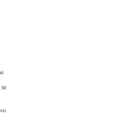
a)
o 50
ea)