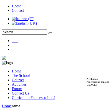
Home
Contact
___
___
___
Home
The School
Affiliata a:
Courses
Federazione Italian
Activities
US ACLI
Forum
Contact Us
Curriculum Francesco Lodà
Home
roma