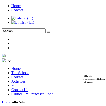
Home
Contact
___
___
___
Home
The School
Affiliata a:
Courses
Federazione Italian
Activities
US ACLI
Forum
Contact Us
Curriculum Francesco Lodà
Home
villa Ada