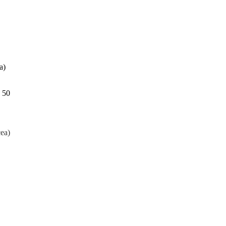
a)
o 50
ea)