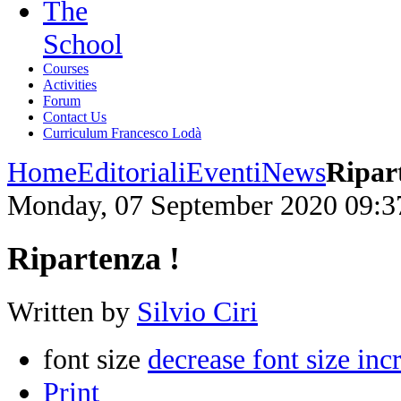
The
School
Courses
Activities
Forum
Contact Us
Curriculum Francesco Lodà
Home
Editoriali
Eventi
News
Ripar
Monday, 07 September 2020 09:3
Ripartenza !
Written by
Silvio Ciri
font size
decrease font size
inc
Print