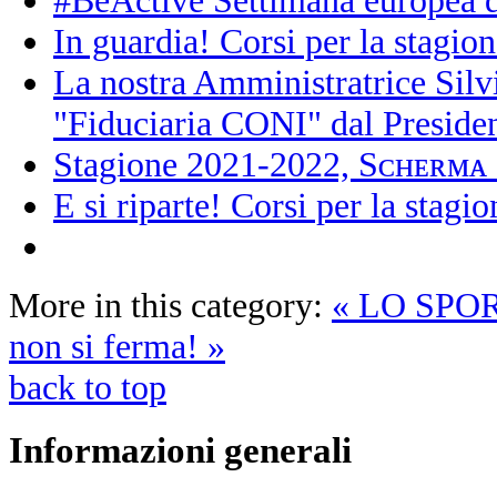
#BeActive Settimana europea d
In guardia! Corsi per la stagi
La nostra Amministratrice Silv
"Fiduciaria CONI" dal Presi
Stagione 2021-2022, Sᴄʜᴇʀᴍᴀ 
E si riparte! Corsi per la stag
More in this category:
« LO SPOR
non si ferma! »
back to top
Informazioni
generali