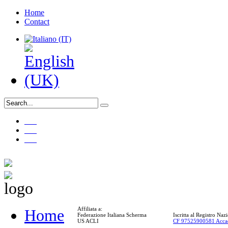
Home
Contact
___
___
___
Affiliata a:
Home
Federazione Italiana Scherma
Iscritta al Registro Na
US ACLI
CF 97525900581 Acca