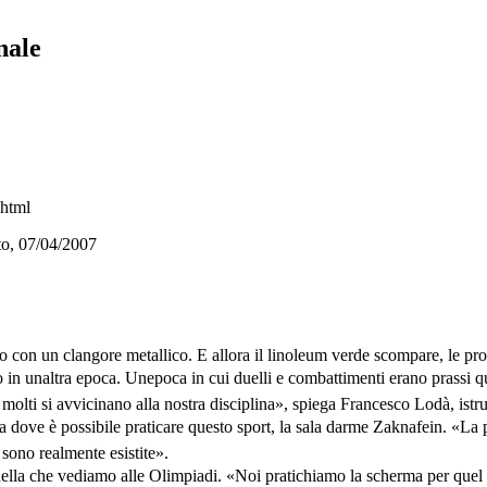
nale
.html
ato, 07/04/2007
 con un clangore metallico. E allora il linoleum verde scompare, le pro
in unaltra epoca. Unepoca in cui duelli e combattimenti erano prassi qu
molti si avvicinano alla nostra disciplina», spiega Francesco Lodà, istru
a dove è possibile praticare questo sport, la sala darme Zaknafein. «La p
sono realmente esistite».
lla che vediamo alle Olimpiadi. «Noi pratichiamo la scherma per quel c