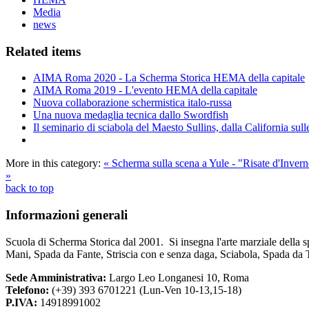
Media
news
Related items
AIMA Roma 2020 - La Scherma Storica HEMA della capitale
AIMA Roma 2019 - L'evento HEMA della capitale
Nuova collaborazione schermistica italo-russa
Una nuova medaglia tecnica dallo Swordfish
Il seminario di sciabola del Maesto Sullins, dalla California s
More in this category:
« Scherma sulla scena a Yule - "Risate d'Inver
»
back to top
Informazioni
generali
Scuola di Scherma Storica dal 2001. Si insegna l'arte marziale della s
Mani, Spada da Fante, Striscia con e senza daga, Sciabola, Spada da 
Sede Amministrativa:
Largo Leo Longanesi 10, Roma
Telefono:
(+39) 393 6701221 (Lun-Ven 10-13,15-18)
P.IVA:
14918991002