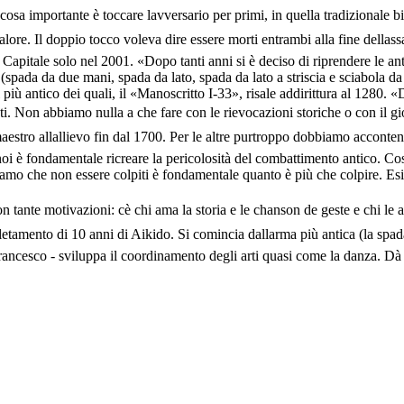
osa importante è toccare lavversario per primi, in quella tradizionale 
alore. Il doppio tocco voleva dire essere morti entrambi alla fine dellass
apitale solo nel 2001. «Dopo tanti anni si è deciso di riprendere le anti
pada da due mani, spada da lato, spada da lato a striscia e sciabola da 
Il più antico dei quali, il «Manoscritto I-33», risale addirittura al 1280. 
ti. Non abbiamo nulla a che fare con le rievocazioni storiche o con il gi
maestro allallievo fin dal 1700. Per le altre purtroppo dobbiamo accontent
 noi è fondamentale ricreare la pericolosità del combattimento antico. Cos
iciamo che non essere colpiti è fondamentale quanto è più che colpire. E
on tante motivazioni: cè chi ama la storia e le chanson de geste e chi le 
tamento di 10 anni di Aikido. Si comincia dallarma più antica (la spad
ncesco - sviluppa il coordinamento degli arti quasi come la danza. Dà sc