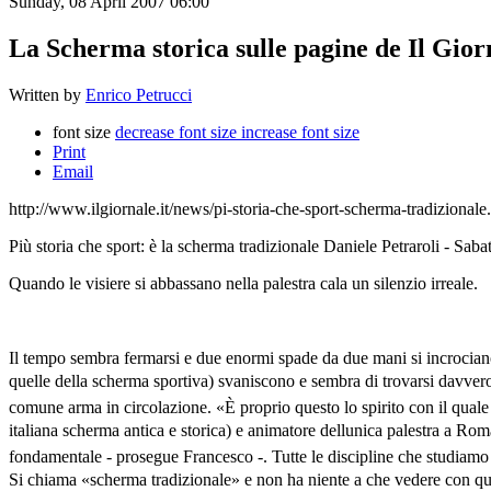
Sunday, 08 April 2007 06:00
La Scherma storica sulle pagine de Il Gior
Written by
Enrico Petrucci
font size
decrease font size
increase font size
Print
Email
http://www.ilgiornale.it/news/pi-storia-che-sport-scherma-tradizionale
Più storia che sport: è la scherma tradizionale Daniele Petraroli - Sab
Quando le visiere si abbassano nella palestra cala un silenzio irreale.
Il tempo sembra fermarsi e due enormi spade da due mani si incrociano
quelle della scherma sportiva) svaniscono e sembra di trovarsi davvero 
comune arma in circolazione. «È proprio questo lo spirito con il quale 
italiana scherma antica e storica) e animatore dellunica palestra a Rom
fondamentale - prosegue Francesco -. Tutte le discipline che studiamo 
Si chiama «scherma tradizionale» e non ha niente a che vedere con que