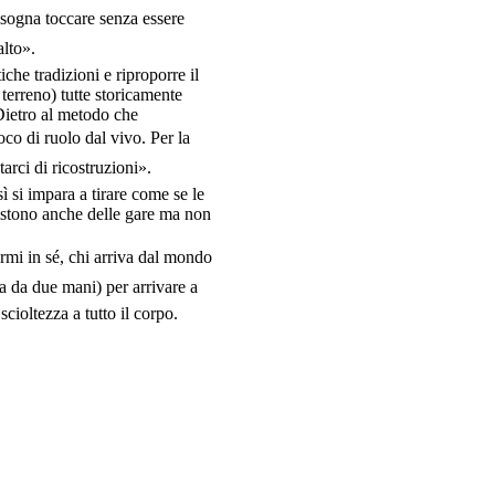
bisogna toccare senza essere
alto».
che tradizioni e riproporre il
terreno) tutte storicamente
«Dietro al metodo che
oco di ruolo dal vivo. Per la
arci di ricostruzioni».
ì si impara a tirare come se le
sistono anche delle gare ma non
armi in sé, chi arriva dal mondo
a da due mani) per arrivare a
ioltezza a tutto il corpo.