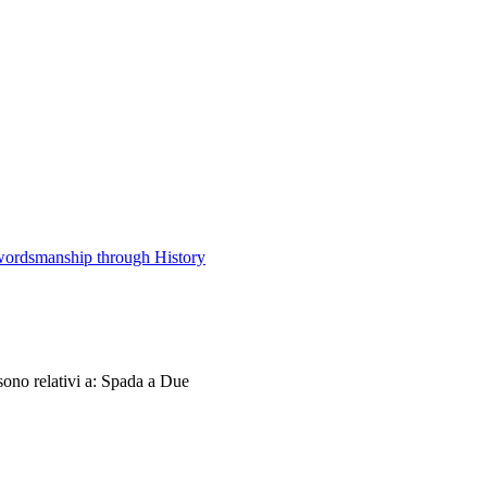
Swordsmanship through History
sono relativi a: Spada a Due