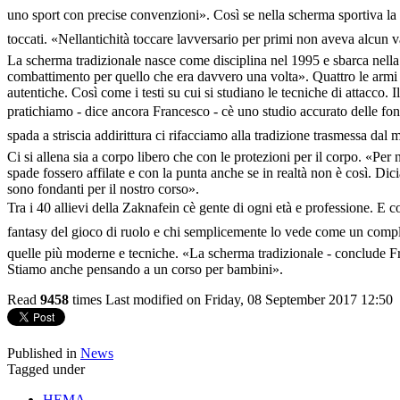
uno sport con precise convenzioni». Così se nella scherma sportiva la c
toccati. «Nellantichità toccare lavversario per primi non aveva alcun v
La scherma tradizionale nasce come disciplina nel 1995 e sbarca nella C
combattimento per quello che era davvero una volta». Quattro le armi (s
autentiche. Così come i testi su cui si studiano le tecniche di attacco. 
pratichiamo - dice ancora Francesco - cè uno studio accurato delle fon
spada a striscia addirittura ci rifacciamo alla tradizione trasmessa dal 
Ci si allena sia a corpo libero che con le protezioni per il corpo. «Per
spade fossero affilate e con la punta anche se in realtà non è così. D
sono fondanti per il nostro corso».
Tra i 40 allievi della Zaknafein cè gente di ogni età e professione. E c
fantasy del gioco di ruolo e chi semplicemente lo vede come un comple
quelle più moderne e tecniche. «La scherma tradizionale - conclude Fra
Stiamo anche pensando a un corso per bambini».
Read
9458
times
Last modified on Friday, 08 September 2017 12:50
Published in
News
Tagged under
HEMA