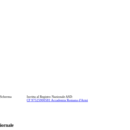
a Scherma
Iscritta al Registro Nazionale ASD:
CF 97525900581 Accademia Romana d'Armi
iornale