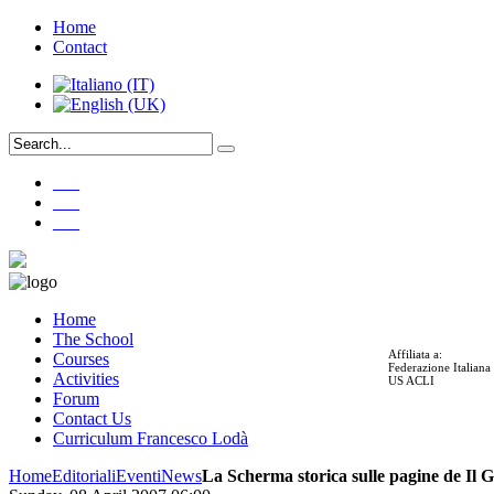
Home
Contact
___
___
___
Home
The School
Affiliata a:
Courses
Federazione Italian
Activities
US ACLI
Forum
Contact Us
Curriculum Francesco Lodà
Home
Editoriali
Eventi
News
La Scherma storica sulle pagine de Il G