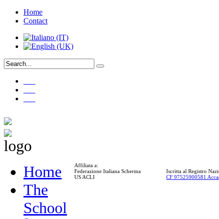
Home
Contact
___
___
___
Affiliata a:
Home
Federazione Italiana Scherma
Iscritta al Registro Na
US ACLI
CF 97525900581 Acca
The
School