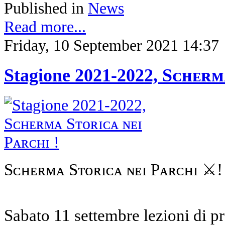
Published in
News
Read more...
Friday, 10 September 2021 14:37
Stagione 2021-2022, Sᴄʜᴇʀᴍ
Sᴄʜᴇʀᴍᴀ Sᴛᴏʀɪᴄᴀ ɴᴇɪ Pᴀʀᴄʜɪ ⚔️!
Sabato 11 settembre lezioni d