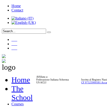
Home
Contact
___
___
___
Affiliata a:
Home
Federazione Italiana Scherma
Iscritta al Registro Na
US ACLI
CF 97525900581 Acca
The
School
Courses