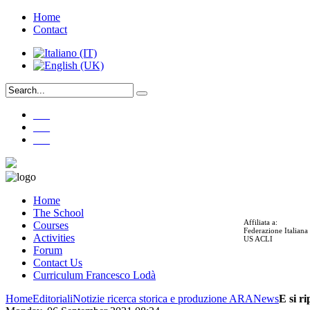
Home
Contact
___
___
___
Home
The School
Affiliata a:
Courses
Federazione Italian
Activities
US ACLI
Forum
Contact Us
Curriculum Francesco Lodà
Home
Editoriali
Notizie ricerca storica e produzione ARA
News
E si r