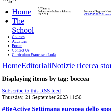
Affiliata a:
Home
Federazione Italiana Scherma
Iscritta al Registro Na
US ACLI
CF 97525900581 Acca
The
School
Courses
Activities
Forum
Contact Us
Curriculum Francesco Lodà
Home
Editoriali
Notizie ricerca st
Displaying items by tag: boccea
Subscribe to this RSS feed
Thursday, 21 September 2023 11:50
#BeActive Settimana europea dello spo