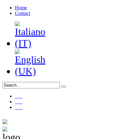
Home
Contact
___
___
___