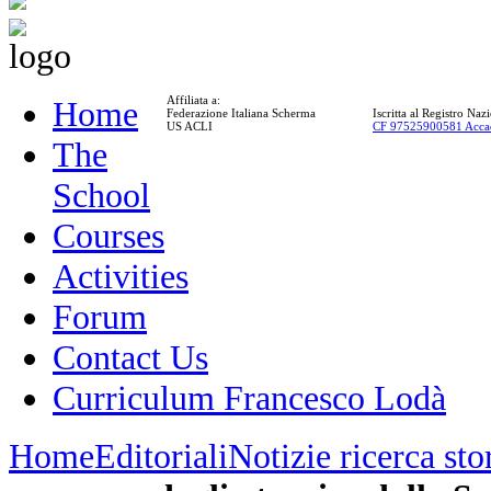
Affiliata a:
Home
Federazione Italiana Scherma
Iscritta al Registro Na
US ACLI
CF 97525900581 Acca
The
School
Courses
Activities
Forum
Contact Us
Curriculum Francesco Lodà
Home
Editoriali
Notizie ricerca st