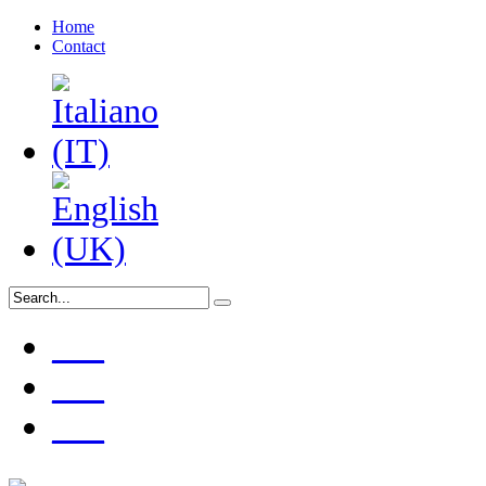
Home
Contact
___
___
___