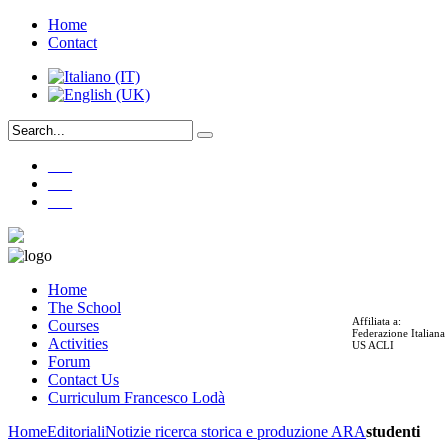
Home
Contact
___
___
___
Home
The School
Affiliata a:
Courses
Federazione Italian
Activities
US ACLI
Forum
Contact Us
Curriculum Francesco Lodà
Home
Editoriali
Notizie ricerca storica e produzione ARA
studenti