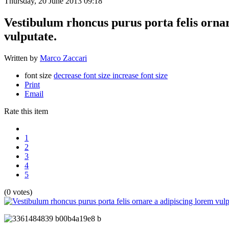
Thursday, 20 June 2013 09:18
Vestibulum rhoncus purus porta felis orna
vulputate.
Written by
Marco Zaccari
font size
decrease font size
increase font size
Print
Email
Rate this item
1
2
3
4
5
(0 votes)