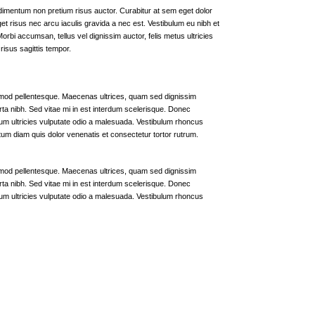
ndimentum non pretium risus auctor. Curabitur at sem eget dolor
et risus nec arcu iaculis gravida a nec est. Vestibulum eu nibh et
orbi accumsan, tellus vel dignissim auctor, felis metus ultricies
isus sagittis tempor.
ismod pellentesque. Maecenas ultrices, quam sed dignissim
ta nibh. Sed vitae mi in est interdum scelerisque. Donec
bulum ultricies vulputate odio a malesuada. Vestibulum rhoncus
ictum diam quis dolor venenatis et consectetur tortor rutrum.
ismod pellentesque. Maecenas ultrices, quam sed dignissim
ta nibh. Sed vitae mi in est interdum scelerisque. Donec
bulum ultricies vulputate odio a malesuada. Vestibulum rhoncus