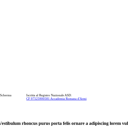
a Scherma
Iscritta al Registro Nazionale ASD:
CF 97525900581 Accademia Romana d'Armi
Vestibulum rhoncus purus porta felis ornare a adipiscing lorem vul