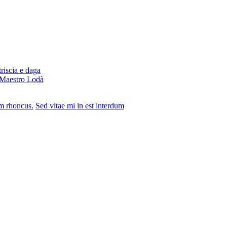
riscia e daga
l Maestro Lodà
im rhoncus.
Sed vitae mi in est interdum