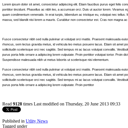
Lorem ipsum dolor sit amet, consectetur adipiscing elit. Etiam faucibus purus eget felis co
porttitor tincidunt. Phasellus ac nibh leo, a accumsan orci. Duis ut auctor lorem. Vivamus eg
quam condimentum venenatis. In erat turpis, bibendum ac tristique eu, volutpat nec tellus. M
massa, sed blandit nisi lorem a mauris. Curabitur non consectetur est. Cras non magna ac r
Fusce consectetur nibh sed nulla pulvinar ut volutpat orci mattis. Praesent malesuada eu
rhoncus, sem lectus gravida metus, id vehicula leo metus posuere lacus. Etiam sit amet por
sollicitudin scelerisque orci nec sagittis. Sed tempus mi ac lacus volutpat convallis. Vesti
purus porta felis ornare a adipiscing lorem vulputate. Proin porttitor volutpat tortor. Proin d
Suspendisse malesuada nibh ut metus lobortis ut scelerisque nisi elementum.
Fusce consectetur nibh sed nulla pulvinar ut volutpat orci mattis. Praesent malesuada eu
rhoncus, sem lectus gravida metus, id vehicula leo metus posuere lacus. Etiam sit amet por
sollicitudin scelerisque orci nec sagittis. Sed tempus mi ac lacus volutpat convallis. Vesti
purus porta felis ornare a adipiscing lorem vulputate. Proin porttitor
Read
9128
times
Last modified on Thursday, 20 June 2013 09:33
Published in
Utlity News
Tagged under