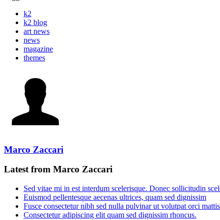
k2
k2 blog
art news
news
magazine
themes
Marco Zaccari
Latest from Marco Zaccari
Sed vitae mi in est interdum scelerisque. Donec sollicitudin scele
Euismod pellentesque aecenas ultrices, quam sed dignissim
Fusce consectetur nibh sed nulla pulvinar ut volutpat orci mattis
Consectetur adipiscing elit quam sed dignissim rhoncus.