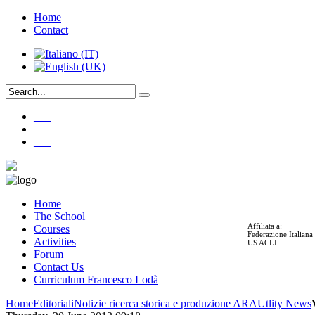
Home
Contact
___
___
___
Home
The School
Affiliata a:
Courses
Federazione Italian
Activities
US ACLI
Forum
Contact Us
Curriculum Francesco Lodà
Home
Editoriali
Notizie ricerca storica e produzione ARA
Utlity News