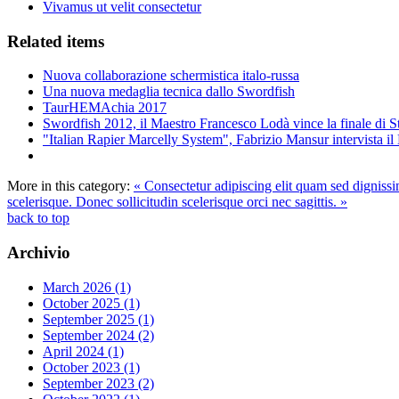
Vivamus ut velit consectetur
Related items
Nuova collaborazione schermistica italo-russa
Una nuova medaglia tecnica dallo Swordfish
TaurHEMAchia 2017
Swordfish 2012, il Maestro Francesco Lodà vince la finale di St
"Italian Rapier Marcelly System", Fabrizio Mansur intervista i
More in this category:
« Consectetur adipiscing elit quam sed digniss
scelerisque. Donec sollicitudin scelerisque orci nec sagittis. »
back to top
Archivio
March 2026 (1)
October 2025 (1)
September 2025 (1)
September 2024 (2)
April 2024 (1)
October 2023 (1)
September 2023 (2)