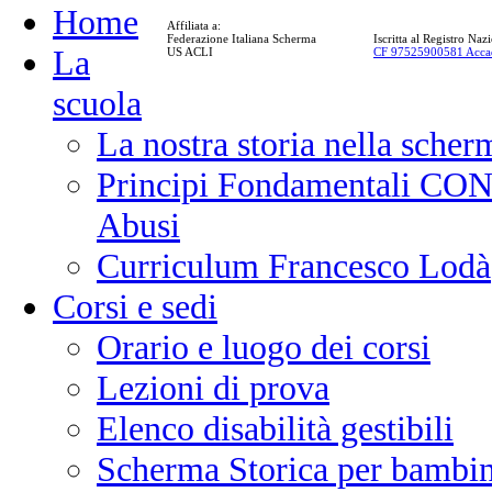
Home
Affiliata a:
Federazione Italiana Scherma
Iscritta al Registro Na
La
US ACLI
CF 97525900581 Acca
scuola
La nostra storia nella scher
Principi Fondamentali CONI
Abusi
Curriculum Francesco Lodà
Corsi e sedi
Orario e luogo dei corsi
Lezioni di prova
Elenco disabilità gestibili
Scherma Storica per bambin