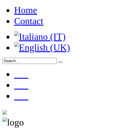
Home
Contact
___
___
___