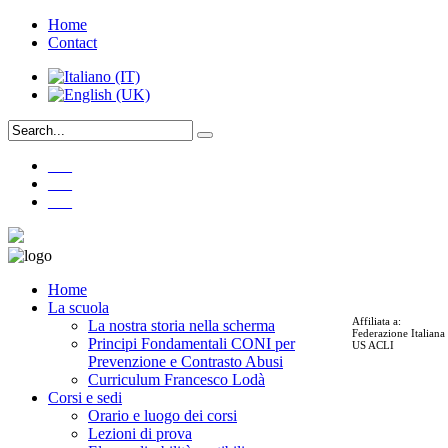
Home
Contact
___
___
___
Home
La scuola
Affiliata a:
La nostra storia nella scherma
Federazione Italian
Principi Fondamentali CONI per
US ACLI
Prevenzione e Contrasto Abusi
Curriculum Francesco Lodà
Corsi e sedi
Orario e luogo dei corsi
Lezioni di prova