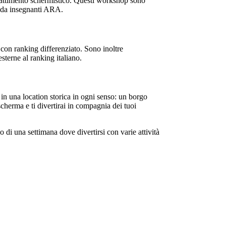
ombattimento schermistico. Questi workshop sono
he da insegnanti ARA.
con ranking differenziato. Sono inoltre
sterne al ranking italiano.
 una location storica in ogni senso: un borgo
herma e ti divertirai in compagnia dei tuoi
 di una settimana dove divertirsi con varie attività