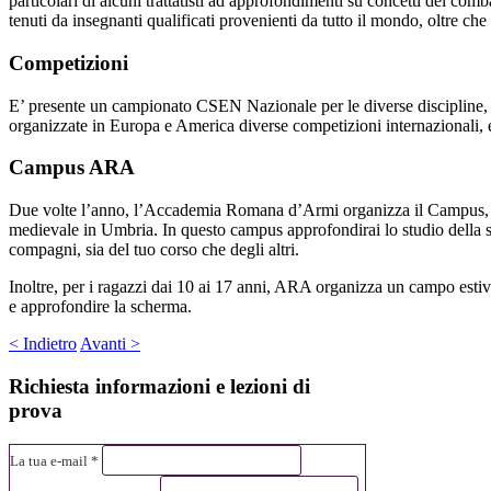
particolari di alcuni trattatisti ad approfondimenti su concetti del c
tenuti da insegnanti qualificati provenienti da tutto il mondo, oltre c
Competizioni
E’ presente un campionato CSEN Nazionale per le diverse discipline, 
organizzate in Europa e America diverse competizioni internazionali, e
Campus ARA
Due volte l’anno, l’Accademia Romana d’Armi organizza il Campus, in
medievale in Umbria. In questo campus approfondirai lo studio della sc
compagni, sia del tuo corso che degli altri.
Inoltre, per i ragazzi dai 10 ai 17 anni, ARA organizza un campo estivo
e approfondire la scherma.
< Indietro
Avanti >
Richiesta
informazioni e lezioni di
prova
La tua e-mail *