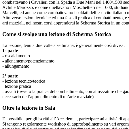
combattevano i Cavalieri con la Spada a Due Mani nel 1400/1500 seco
Achille Marozzo, e come duellavano i Moschettieri nel 1600, studiando 
Marcelli, ed anche come combattevano i soldati dell’esercito italiano n
Attraverso lezioni tecniche ed una fase di pratica di combattimento, e
arti marziali, nei nostri corsi apprenderai la Scherma Storica in un co
Come si svolge una lezione di Scherma Storica
La lezione, tenuta due volte a settimana, è generalmente così divisa:
1° parte
- riscaldamento
- allenamento/potenziamento
- allungamento
2° parte
- lezione tecnico/teorica
- lezione pratica
- assalti (ovvero la pratica del combattimento, con attrezzature che 
necessario dell’apprendimento di un’arte marziale)
Oltre la lezione in Sala
E’ possibile, per gli iscritti all’Accademia, partecipare ad attività di 
Si tengono regolarmente workshop di approfondimento su vari argome