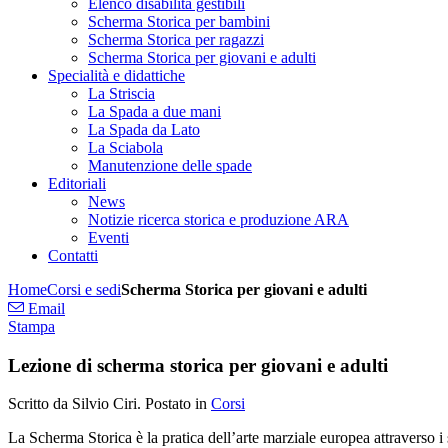
Elenco disabilità gestibili
Scherma Storica per bambini
Scherma Storica per ragazzi
Scherma Storica per giovani e adulti
Specialità e didattiche
La Striscia
La Spada a due mani
La Spada da Lato
La Sciabola
Manutenzione delle spade
Editoriali
News
Notizie ricerca storica e produzione ARA
Eventi
Contatti
Home
Corsi e sedi
Scherma Storica per giovani e adulti
Email
Stampa
Lezione di scherma storica per giovani e adulti
Scritto da Silvio Ciri. Postato in
Corsi
La Scherma Storica è la pratica dell’arte marziale europea attraverso i