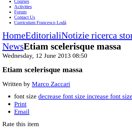
Courses
Activities
Forum
Contact Us
Curriculum Francesco Lodà
Home
Editoriali
Notizie ricerca st
News
Etiam scelerisque massa
Wednesday, 12 June 2013 08:50
Etiam scelerisque massa
Written by
Marco Zaccari
font size
decrease font size
increase font siz
Print
Email
Rate this item