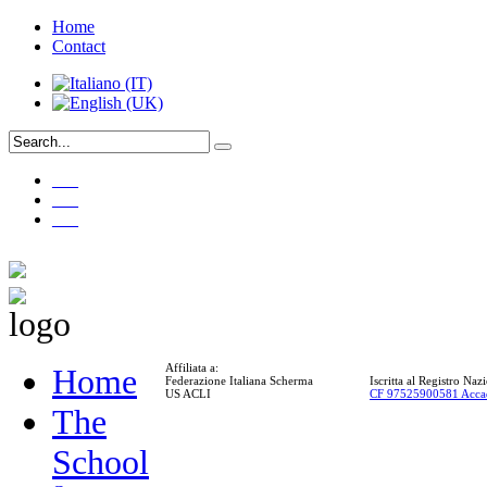
Home
Contact
___
___
___
Affiliata a:
Home
Federazione Italiana Scherma
Iscritta al Registro Na
US ACLI
CF 97525900581 Acca
The
School