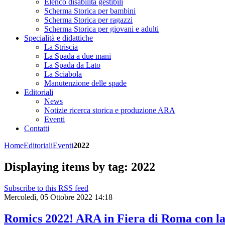
Elenco disabilità gestibili
Scherma Storica per bambini
Scherma Storica per ragazzi
Scherma Storica per giovani e adulti
Specialità e didattiche
La Striscia
La Spada a due mani
La Spada da Lato
La Sciabola
Manutenzione delle spade
Editoriali
News
Notizie ricerca storica e produzione ARA
Eventi
Contatti
Home
Editoriali
Eventi
2022
Displaying items by tag: 2022
Subscribe to this RSS feed
Mercoledì, 05 Ottobre 2022 14:18
Romics 2022! ARA in Fiera di Roma con la