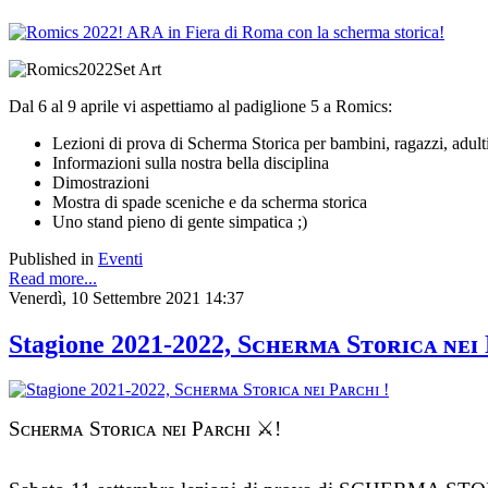
Dal 6 al 9 aprile vi aspettiamo al padiglione 5 a Romics:
Lezioni di prova di Scherma Storica per bambini, ragazzi, adult
Informazioni sulla nostra bella disciplina
Dimostrazioni
Mostra di spade sceniche e da scherma storica
Uno stand pieno di gente simpatica ;)
Published in
Eventi
Read more...
Venerdì, 10 Settembre 2021 14:37
Stagione 2021-2022, Sᴄʜᴇʀᴍᴀ Sᴛᴏʀɪᴄᴀ ɴᴇɪ 
Sᴄʜᴇʀᴍᴀ Sᴛᴏʀɪᴄᴀ ɴᴇɪ Pᴀʀᴄʜɪ ⚔️!