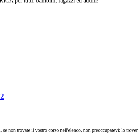
A per tutti: bambini, ragazzi ed adulti!
22
, se non trovate il vostro corso nell'elenco, non preoccupatevi: lo trover