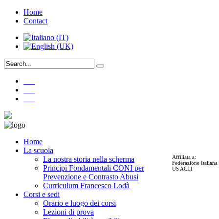
Home
Contact
___
___
___
Home
La scuola
Affiliata a:
La nostra storia nella scherma
Federazione Italian
Principi Fondamentali CONI per
US ACLI
Prevenzione e Contrasto Abusi
Curriculum Francesco Lodà
Corsi e sedi
Orario e luogo dei corsi
Lezioni di prova