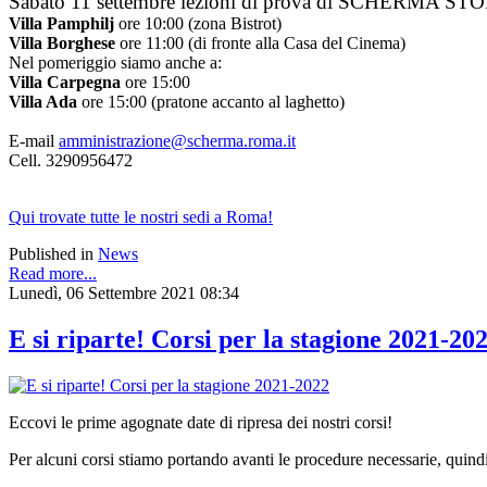
Sabato 11 settembre lezioni di prova di SCHERMA STORIC
Villa Pamphilj
ore 10:00 (zona Bistrot)
Villa Borghese
ore 11:00 (di fronte alla Casa del Cinema)
Nel pomeriggio siamo anche a:
Villa Carpegna
ore 15:00
Villa Ada
ore 15:00 (pratone accanto al laghetto)
E-mail
amministrazione@scherma.roma.it
Cell. 3290956472
Qui trovate tutte le nostri sedi a Roma!
Published in
News
Read more...
Lunedì, 06 Settembre 2021 08:34
E si riparte! Corsi per la stagione 2021-20
Eccovi le prime agognate date di ripresa dei nostri corsi!
Per alcuni corsi stiamo portando avanti le procedure necessarie, quindi