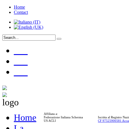
Home
Contact
___
___
___
Affiliata a:
Home
Federazione Italiana Scherma
Iscritta al Registro Na
US ACLI
CF 97525900581 Acca
La