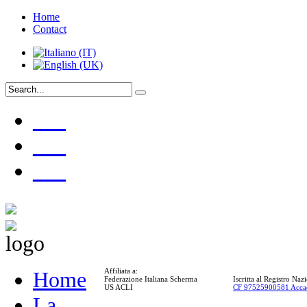
Home
Contact
___
___
___
Affiliata a:
Home
Federazione Italiana Scherma
Iscritta al Registro Na
US ACLI
CF 97525900581 Acca
La