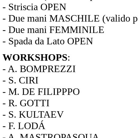
- Striscia OPEN
- Due mani MASCHILE (valido pe
- Due mani FEMMINILE
- Spada da Lato OPEN
WORKSHOPS
:
- A. BOMPREZZI
- S. CIRI
- M. DE FILIPPPO
- R. GOTTI
- S. KULTAEV
- F. LODÁ
- A. MASTROPASQUA