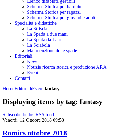
Elenco disabilità gestibili
Scherma Storica per bambini
Scherma Storica per ragazzi
Scherma Storica per giovani e adulti
Specialità e didattiche
La Striscia
La Spada a due mani
La Spada da Lato
La Sciabola
Manutenzione delle spade
Editoriali
News
Notizie ricerca storica e produzione ARA
Eventi
Contatti
Home
Editoriali
Eventi
fantasy
Displaying items by tag: fantasy
Subscribe to this RSS feed
Venerdì, 12 Ottobre 2018 09:58
Romics ottobre 2018