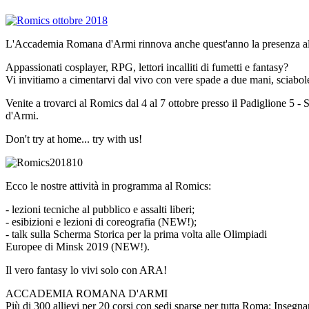
L'Accademia Romana d'Armi rinnova anche quest'anno la presenza a
Appassionati cosplayer, RPG, lettori incalliti di fumetti e fantasy?
Vi invitiamo a cimentarvi dal vivo con vere spade a due mani, sciabole, 
Venite a trovarci al Romics dal 4 al 7 ottobre presso il Padiglione 5 
d'Armi.
Don't try at home... try with us!
Ecco le nostre attività in programma al Romics:
- lezioni tecniche al pubblico e assalti liberi;
- esibizioni e lezioni di coreografia (NEW!);
- talk sulla Scherma Storica per la prima volta alle Olimpiadi
Europee di Minsk 2019 (NEW!).
Il vero fantasy lo vivi solo con ARA!
ACCADEMIA ROMANA D'ARMI
Più di 300 allievi per 20 corsi con sedi sparse per tutta Roma; Inseg