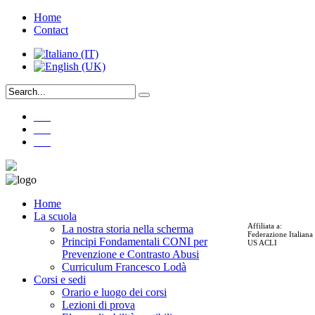
Home
Contact
___
___
___
Home
La scuola
Affiliata a:
La nostra storia nella scherma
Federazione Italian
Principi Fondamentali CONI per
US ACLI
Prevenzione e Contrasto Abusi
Curriculum Francesco Lodà
Corsi e sedi
Orario e luogo dei corsi
Lezioni di prova