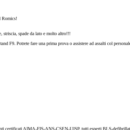
l Romics!
striscia, spade da lato e molto altro!!!
- Stand F9. Potrete fare una prima prova o assistere ad assalti col pers
nanti certificati AIMA-FIS-ANS-CSEN-UISP, tutti esperti BLS-defibrillat