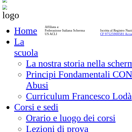
Affiliata a:
Home
Federazione Italiana Scherma
Iscritta al Registro Na
US ACLI
CF 97525900581 Acca
La
scuola
La nostra storia nella scher
Principi Fondamentali CONI
Abusi
Curriculum Francesco Lodà
Corsi e sedi
Orario e luogo dei corsi
Lezioni di prova