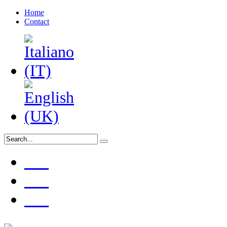
Home
Contact
___
___
___