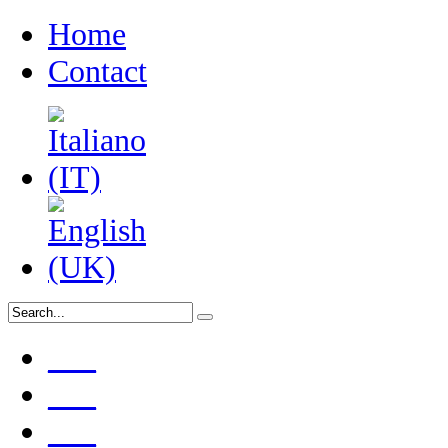
Home
Contact
___
___
___