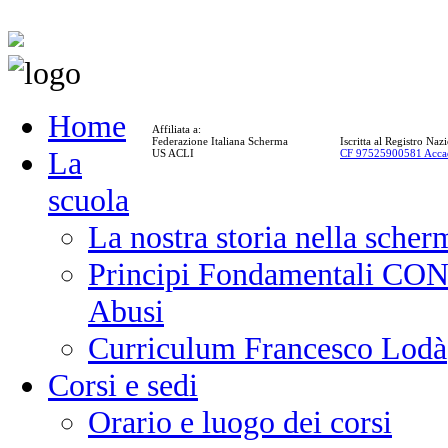
Home
Affiliata a:
Federazione Italiana Scherma
Iscritta al Registro Na
La
US ACLI
CF 97525900581 Acca
scuola
La nostra storia nella scher
Principi Fondamentali CONI
Abusi
Curriculum Francesco Lodà
Corsi e sedi
Orario e luogo dei corsi