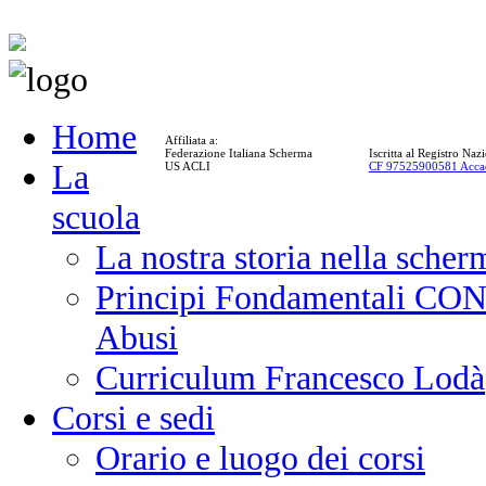
Home
Affiliata a:
Federazione Italiana Scherma
Iscritta al Registro Na
La
US ACLI
CF 97525900581 Acca
scuola
La nostra storia nella scher
Principi Fondamentali CONI
Abusi
Curriculum Francesco Lodà
Corsi e sedi
Orario e luogo dei corsi