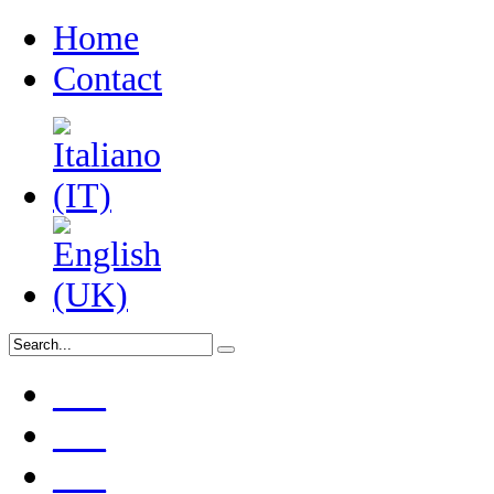
Home
Contact
___
___
___