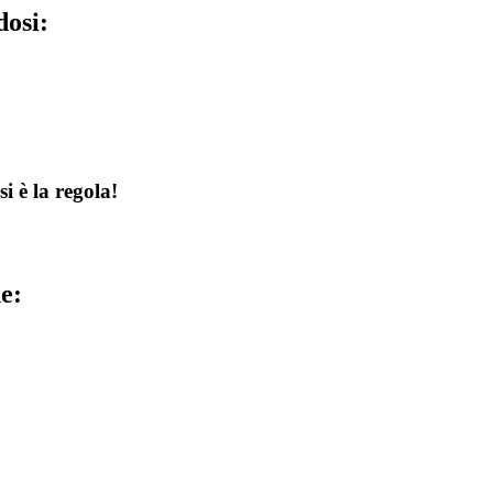
dosi:
 è la regola!
e: