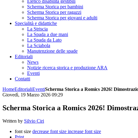
Elenco disabilità gestibili
Scherma Storica per bambini
Scherma Storica per ragazzi
Scherma Storica per giovani e adulti
Specialità e didattiche
La Striscia
La Spada a due mani
La Spada da Lato
La Sciabola
Manutenzione delle spade
Editoriali
News
Notizie ricerca storica e produzione ARA
Eventi
Contatti
Home
Editoriali
Eventi
Scherma Storica a Romics 2026! Dimostrazion
Giovedì, 19 Marzo 2026 09:29
Scherma Storica a Romics 2026! Dimostrazi
Written by
Silvio Ciri
font size
decrease font size
increase font size
Print