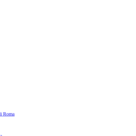
 di Roma
ca