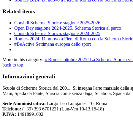
Related items
Corsi di Scherma Storica: stagione 2025-2026
Open Day stagione 2024-2025, Scherma Storica al parco!
Corsi di Scherma Storica: stagione 2024-2025
Romics 2024! Di nuovo a Fiera di Roma con la Scherma Stori
#BeActive Settimana europea dello sport
More in this category:
« Romics ottobre 2025! La Scherma Storica vi 
back to top
Informazioni
generali
Scuola di Scherma Storica dal 2001. Si insegna l'arte marziale della s
Mani, Spada da Fante, Striscia con e senza daga, Sciabola, Spada da 
Sede Amministrativa:
Largo Leo Longanesi 10, Roma
Telefono:
(+39) 393 6701221 (Lun-Ven 10-13,15-18)
P.IVA:
14918991002