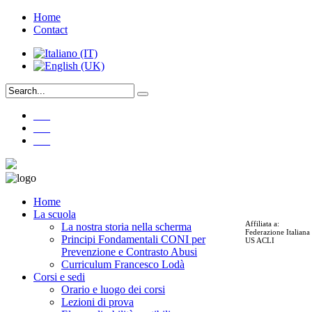
Home
Contact
___
___
___
Home
La scuola
Affiliata a:
La nostra storia nella scherma
Federazione Italian
Principi Fondamentali CONI per
US ACLI
Prevenzione e Contrasto Abusi
Curriculum Francesco Lodà
Corsi e sedi
Orario e luogo dei corsi
Lezioni di prova