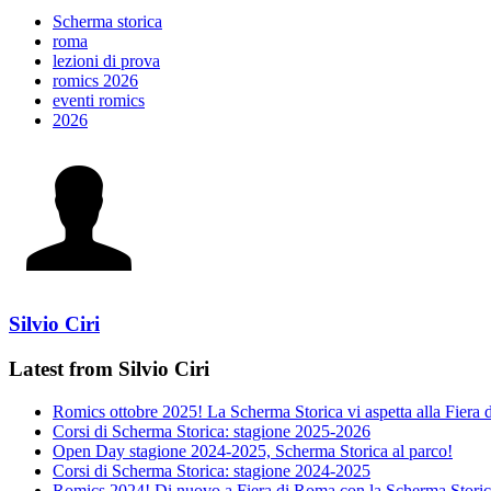
Scherma storica
roma
lezioni di prova
romics 2026
eventi romics
2026
Silvio Ciri
Latest from Silvio Ciri
Romics ottobre 2025! La Scherma Storica vi aspetta alla Fiera
Corsi di Scherma Storica: stagione 2025-2026
Open Day stagione 2024-2025, Scherma Storica al parco!
Corsi di Scherma Storica: stagione 2024-2025
Romics 2024! Di nuovo a Fiera di Roma con la Scherma Stori