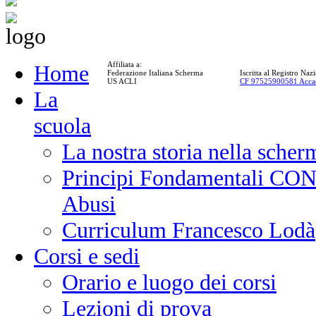
Affiliata a:
Home
Federazione Italiana Scherma
Iscritta al Registro Na
US ACLI
CF 97525900581 Acca
La
scuola
La nostra storia nella scher
Principi Fondamentali CONI
Abusi
Curriculum Francesco Lodà
Corsi e sedi
Orario e luogo dei corsi
Lezioni di prova