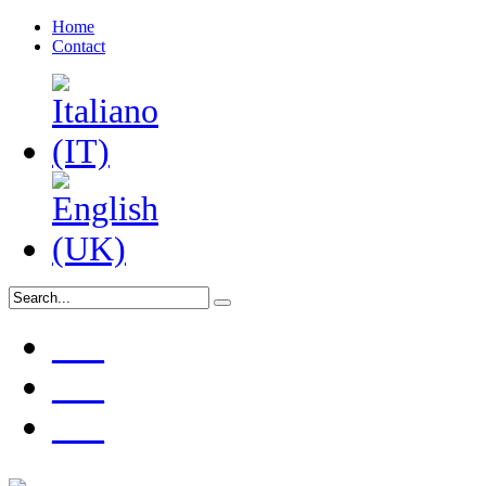
Home
Contact
___
___
___