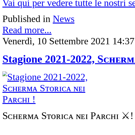
Vai qui per vedere tutte le nostri 
Published in
News
Read more...
Venerdì, 10 Settembre 2021 14:37
Stagione 2021-2022, Sᴄʜᴇʀᴍ
Sᴄʜᴇʀᴍᴀ Sᴛᴏʀɪᴄᴀ ɴᴇɪ Pᴀʀᴄʜɪ ⚔️!