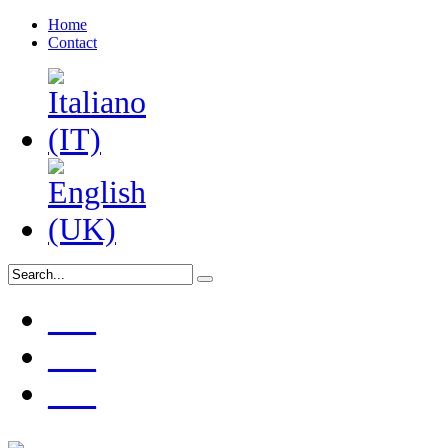
Home
Contact
___
___
___