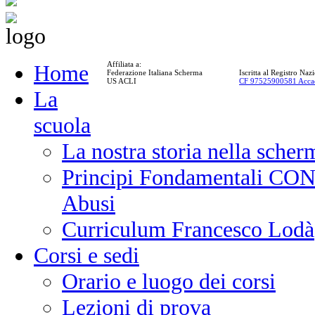
Affiliata a:
Home
Federazione Italiana Scherma
Iscritta al Registro Na
US ACLI
CF 97525900581 Acca
La
scuola
La nostra storia nella scher
Principi Fondamentali CONI
Abusi
Curriculum Francesco Lodà
Corsi e sedi
Orario e luogo dei corsi
Lezioni di prova