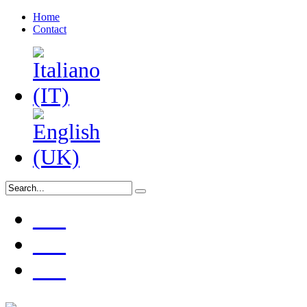
Home
Contact
___
___
___