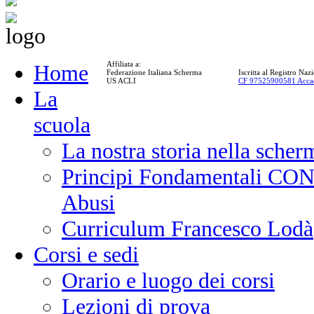
Affiliata a:
Home
Federazione Italiana Scherma
Iscritta al Registro Na
US ACLI
CF 97525900581 Acca
La
scuola
La nostra storia nella scher
Principi Fondamentali CONI
Abusi
Curriculum Francesco Lodà
Corsi e sedi
Orario e luogo dei corsi
Lezioni di prova