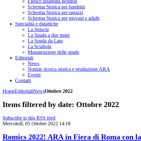
Elenco disabilità gestibili
Scherma Storica per bambini
Scherma Storica per ragazzi
Scherma Storica per giovani e adulti
Specialità e didattiche
La Striscia
La Spada a due mani
La Spada da Lato
La Sciabola
Manutenzione delle spade
Editoriali
News
Notizie ricerca storica e produzione ARA
Eventi
Contatti
Home
Editoriali
News
Ottobre 2022
Items filtered by date: Ottobre 2022
Subscribe to this RSS feed
Mercoledì, 05 Ottobre 2022 14:18
Romics 2022! ARA in Fiera di Roma con la