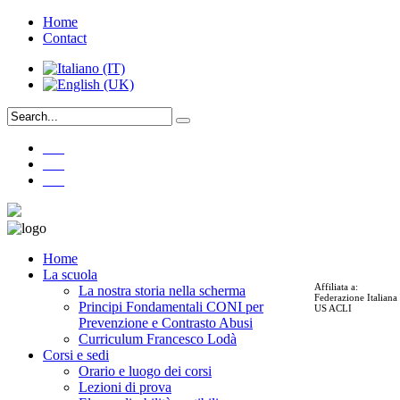
Home
Contact
___
___
___
Home
La scuola
Affiliata a:
La nostra storia nella scherma
Federazione Italian
Principi Fondamentali CONI per
US ACLI
Prevenzione e Contrasto Abusi
Curriculum Francesco Lodà
Corsi e sedi
Orario e luogo dei corsi
Lezioni di prova