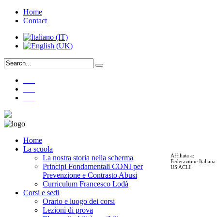
Home
Contact
___
___
___
Home
La scuola
Affiliata a:
La nostra storia nella scherma
Federazione Italian
Principi Fondamentali CONI per
US ACLI
Prevenzione e Contrasto Abusi
Curriculum Francesco Lodà
Corsi e sedi
Orario e luogo dei corsi
Lezioni di prova