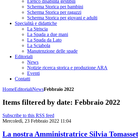
Elenco disabilità gestibili
Scherma Storica per bambini
Scherma Storica per ragazzi
Scherma Storica per giovani e adulti
Specialità e didattiche
La Striscia
La Spada a due mani
La Spada da Lato
La Sciabola
Manutenzione delle spade
Editoriali
News
Notizie ricerca storica e produzione ARA
Eventi
Contatti
Home
Editoriali
News
Febbraio 2022
Items filtered by date: Febbraio 2022
Subscribe to this RSS feed
Mercoledì, 23 Febbraio 2022 11:04
La nostra Amministratrice Silvia Tomasset