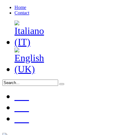
Home
Contact
___
___
___