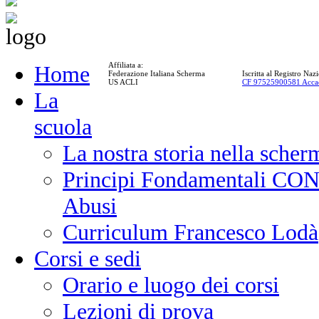
Affiliata a:
Home
Federazione Italiana Scherma
Iscritta al Registro Na
US ACLI
CF 97525900581 Acca
La
scuola
La nostra storia nella scher
Principi Fondamentali CONI
Abusi
Curriculum Francesco Lodà
Corsi e sedi
Orario e luogo dei corsi
Lezioni di prova