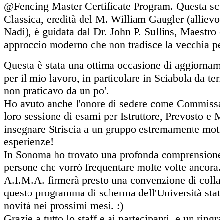
@Fencing Master Certificate Program. Questa sc
Classica, eredità del M. William Gaugler (allievo t
Nadi), è guidata dal Dr. John P. Sullins, Maestro
approccio moderno che non tradisce la vecchia pe
Questa è stata una ottima occasione di aggiornam
per il mio lavoro, in particolare in Sciabola da te
non praticavo da un po'.
Ho avuto anche l'onore di sedere come Commissar
loro sessione di esami per Istruttore, Prevosto e 
insegnare Striscia a un gruppo estremamente moti
esperienze!
In Sonoma ho trovato una profonda comprensione
persone che vorrò frequentare molte volte ancora
A.I.M.A. firmerà presto una convenzione di coll
questo programma di scherma dell'Università sta
novità nei prossimi mesi. :)
Grazie a tutto lo staff e ai partecipanti, e un rin