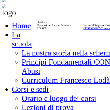
Affiliata a:
Home
Federazione Italiana Scherma
Iscritta al Registro Na
US ACLI
CF 97525900581 Acca
La
scuola
La nostra storia nella scher
Principi Fondamentali CONI
Abusi
Curriculum Francesco Lodà
Corsi e sedi
Orario e luogo dei corsi
Lezioni di prova