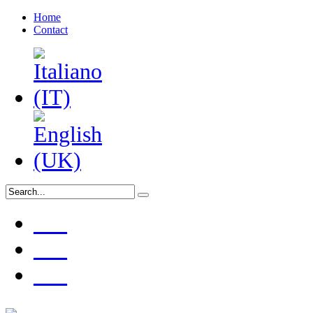
Home
Contact
___
___
___