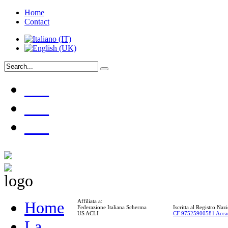
Home
Contact
___
___
___
Affiliata a:
Home
Federazione Italiana Scherma
Iscritta al Registro Na
US ACLI
CF 97525900581 Acca
La