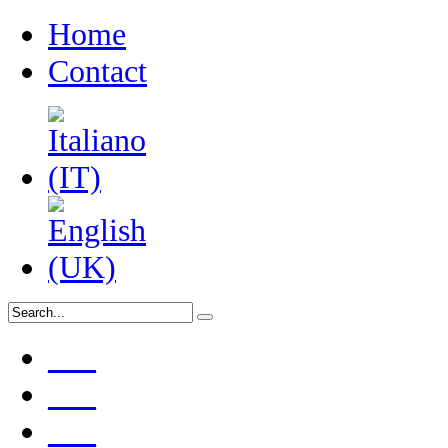
Home
Contact
___
___
___