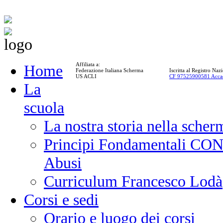
Affiliata a:
Home
Federazione Italiana Scherma
Iscritta al Registro Na
US ACLI
CF 97525900581 Acca
La
scuola
La nostra storia nella scher
Principi Fondamentali CONI
Abusi
Curriculum Francesco Lodà
Corsi e sedi
Orario e luogo dei corsi