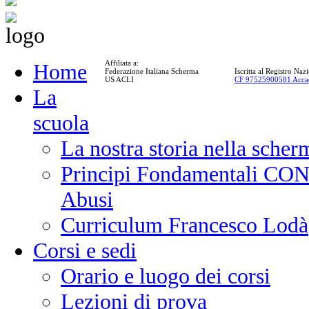
Affiliata a:
Home
Federazione Italiana Scherma
Iscritta al Registro Na
US ACLI
CF 97525900581 Acca
La
scuola
La nostra storia nella scher
Principi Fondamentali CONI
Abusi
Curriculum Francesco Lodà
Corsi e sedi
Orario e luogo dei corsi
Lezioni di prova