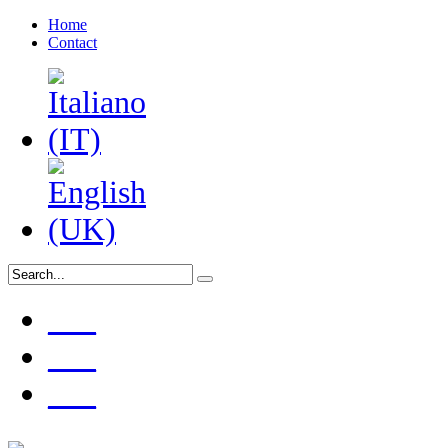
Home
Contact
___
___
___